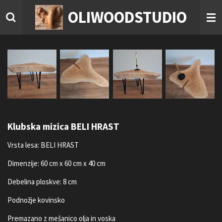
Skip
OLIWOODSTUDIO
to
main
content
Klubska mizica BELI HRAST
Vrsta lesa: BELI HRAST
Dimenzije: 60 cm x 60 cm x 40 cm
Debelina ploskve: 8 cm
Podnožje kovinsko
Premazano z mešanico olja in voska