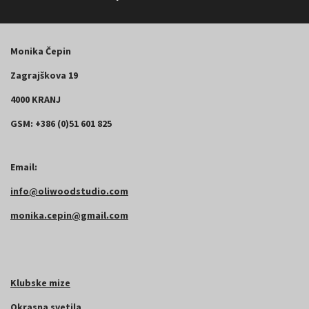
Monika Čepin
Zagrajškova 19
4000 KRANJ
GSM: +386 (0)51 601 825
Email:
info@oliwoodstudio.com
monika.cepin@gmail.com
Klubske mize
Okrasna svetila